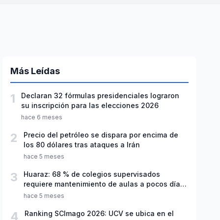
Más Leídas
1
Declaran 32 fórmulas presidenciales lograron
su inscripción para las elecciones 2026
hace 6 meses
2
Precio del petróleo se dispara por encima de
los 80 dólares tras ataques a Irán
hace 5 meses
3
Huaraz: 68 % de colegios supervisados
requiere mantenimiento de aulas a pocos días
de inicio del año escolar 2026
hace 5 meses
4
Ranking SCImago 2026: UCV se ubica en el