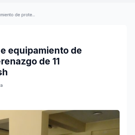
miento de prote...
 de equipamiento de
erenazgo de 11
sh
ra