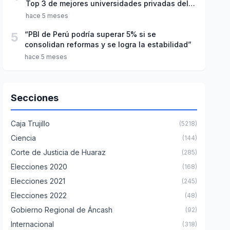
Top 3 de mejores universidades privadas del
Perú
hace 5 meses
5
“PBI de Perú podría superar 5% si se
consolidan reformas y se logra la estabilidad”
hace 5 meses
Secciones
Caja Trujillo
(5218)
Ciencia
(144)
Corte de Justicia de Huaraz
(285)
Elecciones 2020
(168)
Elecciones 2021
(245)
Elecciones 2022
(48)
Gobierno Regional de Áncash
(92)
Internacional
(318)