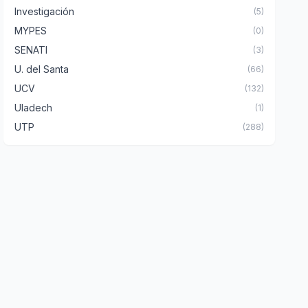
Investigación
(5)
MYPES
(0)
SENATI
(3)
U. del Santa
(66)
UCV
(132)
Uladech
(1)
UTP
(288)