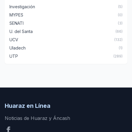
Investigación
(5)
MYPES
(0)
SENATI
(3)
U. del Santa
(66)
UCV
(132)
Uladech
(1)
UTP
(289)
Huaraz en Línea
Noticias de Huaraz y Áncash