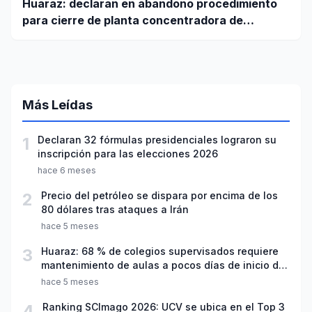
Huaraz: declaran en abandono procedimiento
para cierre de planta concentradora de
minerales de la UNASAM
Más Leídas
1
Declaran 32 fórmulas presidenciales lograron su
inscripción para las elecciones 2026
hace 6 meses
2
Precio del petróleo se dispara por encima de los
80 dólares tras ataques a Irán
hace 5 meses
3
Huaraz: 68 % de colegios supervisados requiere
mantenimiento de aulas a pocos días de inicio del
año escolar 2026
hace 5 meses
4
Ranking SCImago 2026: UCV se ubica en el Top 3