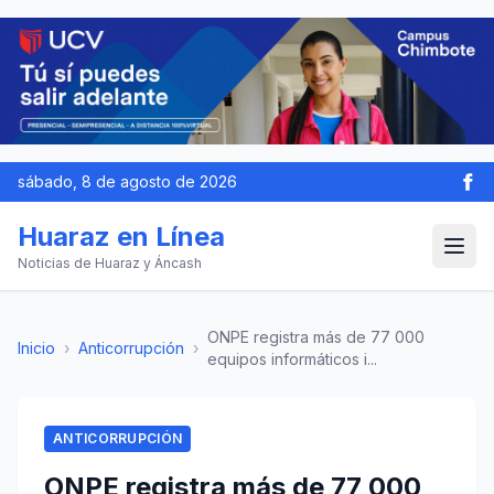
sábado, 8 de agosto de 2026
Huaraz en Línea
Noticias de Huaraz y Áncash
ONPE registra más de 77 000
Inicio
›
Anticorrupción
›
equipos informáticos i...
ANTICORRUPCIÓN
ONPE registra más de 77 000