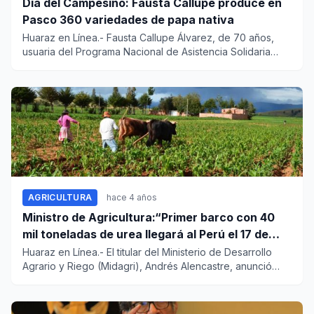
Día del Campesino: Fausta Callupe produce en
Pasco 360 variedades de papa nativa
Huaraz en Línea.- Fausta Callupe Álvarez, de 70 años,
usuaria del Programa Nacional de Asistencia Solidaria
Pensión...
AGRICULTURA
hace 4 años
Ministro de Agricultura:“Primer barco con 40
mil toneladas de urea llegará al Perú el 17 de
julio”
Huaraz en Línea.- El titular del Ministerio de Desarrollo
Agrario y Riego (Midagri), Andrés Alencastre, anunció
est...