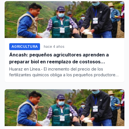
AGRICULTURA
hace 4 años
Áncash: pequeños agricultores aprenden a
preparar biol en reemplazo de costosos
fertilizantes
Huaraz en Línea.- El incremento del precio de los
fertilizantes químicos obliga a los pequeños productores
a poner...