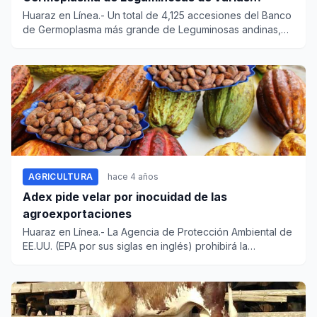
regiones
Huaraz en Línea.- Un total de 4,125 accesiones del Banco
de Germoplasma más grande de Leguminosas andinas,
amazónic...
AGRICULTURA
hace 4 años
Adex pide velar por inocuidad de las
agroexportaciones
Huaraz en Línea.- La Agencia de Protección Ambiental de
EE.UU. (EPA por sus siglas en inglés) prohibirá la
importac...