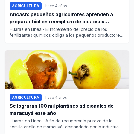
AGRICULTURA
hace 4 años
Áncash: pequeños agricultores aprenden a
preparar biol en reemplazo de costosos
fertilizantes
Huaraz en Línea.- El incremento del precio de los
fertilizantes químicos obliga a los pequeños productores
a poner...
AGRICULTURA
hace 4 años
Se lograrán 100 mil plantines adicionales de
maracuyá este año
Huaraz en Línea.- A fin de recuperar la pureza de la
semilla criolla de maracuyá, demandada por la industria
de jug...