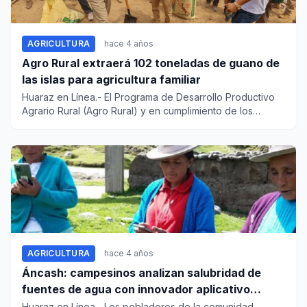
AGRICULTURA
hace 4 años
Agro Rural extraerá 102 toneladas de guano de
las islas para agricultura familiar
Huaraz en Línea.- El Programa de Desarrollo Productivo
Agrario Rural (Agro Rural) y en cumplimiento de los
lineamientos...
AGRICULTURA
hace 4 años
Áncash: campesinos analizan salubridad de
fuentes de agua con innovador aplicativo
digital
Huaraz en Línea.- Los pobladores de la comunidad