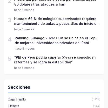
2
80 dólares tras ataques a Irán
hace 5 meses
3
Huaraz: 68 % de colegios supervisados requiere
mantenimiento de aulas a pocos días de inicio del
año escolar 2026
hace 5 meses
4
Ranking SCImago 2026: UCV se ubica en el Top 3
de mejores universidades privadas del Perú
hace 5 meses
5
“PBI de Perú podría superar 5% si se consolidan
reformas y se logra la estabilidad”
hace 5 meses
Secciones
Caja Trujillo
(5218)
Ciencia
(144)