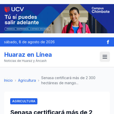
sábado, 8 de agosto de 2026
Huaraz en Línea
Noticias de Huaraz y Áncash
Senasa certificará más de 2 300
Inicio
›
Agricultura
›
hectáreas de mango...
AGRICULTURA
Senasa certificará más de 2