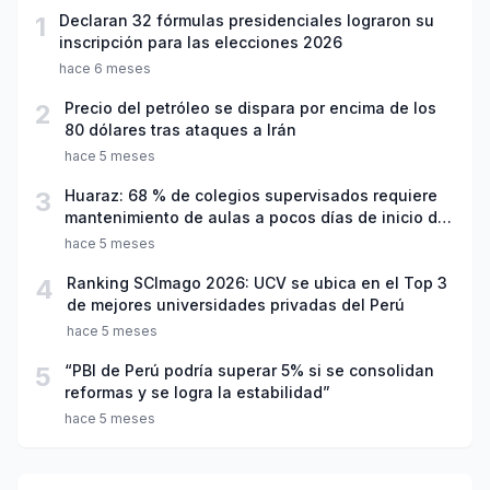
1
Declaran 32 fórmulas presidenciales lograron su
inscripción para las elecciones 2026
hace 6 meses
2
Precio del petróleo se dispara por encima de los
80 dólares tras ataques a Irán
hace 5 meses
3
Huaraz: 68 % de colegios supervisados requiere
mantenimiento de aulas a pocos días de inicio del
año escolar 2026
hace 5 meses
4
Ranking SCImago 2026: UCV se ubica en el Top 3
de mejores universidades privadas del Perú
hace 5 meses
5
“PBI de Perú podría superar 5% si se consolidan
reformas y se logra la estabilidad”
hace 5 meses