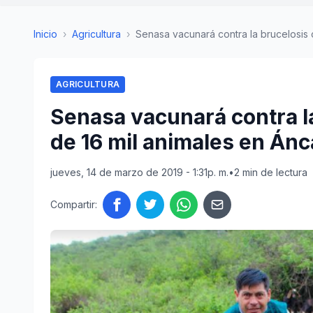
Inicio
›
Agricultura
›
Senasa vacunará contra la brucelosis c
AGRICULTURA
Senasa vacunará contra l
de 16 mil animales en Án
jueves, 14 de marzo de 2019 - 1:31p. m.
•
2 min de lectura
Compartir: