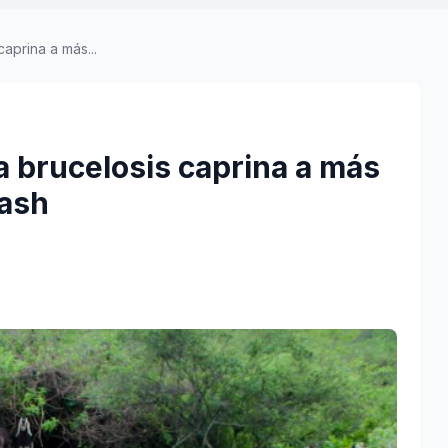
aprina a más...
a brucelosis caprina a más
cash