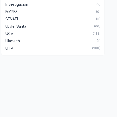
Investigación
(5)
MYPES
(0)
SENATI
(3)
U. del Santa
(66)
UCV
(132)
Uladech
(1)
UTP
(288)