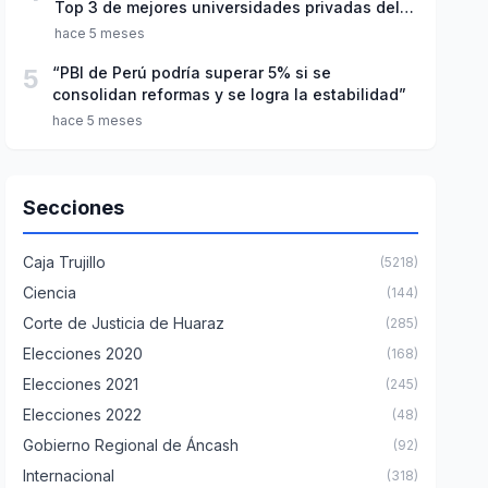
Top 3 de mejores universidades privadas del
Perú
hace 5 meses
5
“PBI de Perú podría superar 5% si se
consolidan reformas y se logra la estabilidad”
hace 5 meses
Secciones
Caja Trujillo
(5218)
Ciencia
(144)
Corte de Justicia de Huaraz
(285)
Elecciones 2020
(168)
Elecciones 2021
(245)
Elecciones 2022
(48)
Gobierno Regional de Áncash
(92)
Internacional
(318)