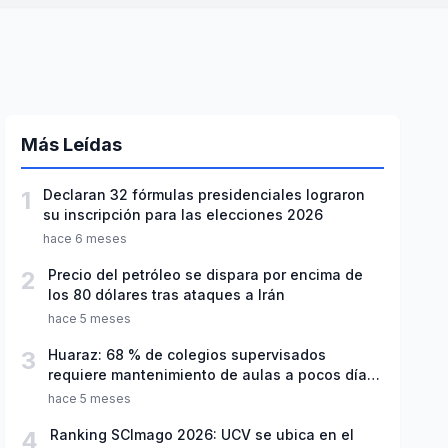
Más Leídas
1
Declaran 32 fórmulas presidenciales lograron
su inscripción para las elecciones 2026
hace 6 meses
2
Precio del petróleo se dispara por encima de
los 80 dólares tras ataques a Irán
hace 5 meses
3
Huaraz: 68 % de colegios supervisados
requiere mantenimiento de aulas a pocos días
de inicio del año escolar 2026
hace 5 meses
4
Ranking SCImago 2026: UCV se ubica en el