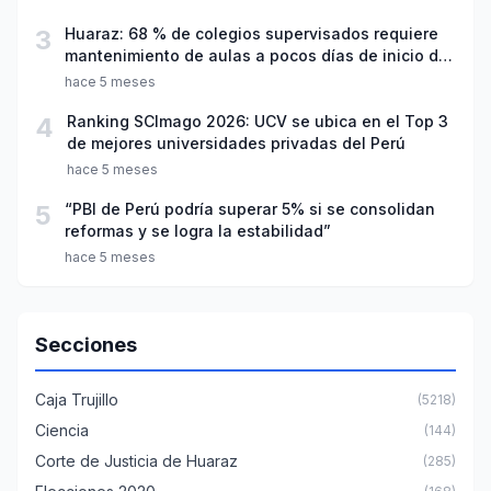
3
Huaraz: 68 % de colegios supervisados requiere
mantenimiento de aulas a pocos días de inicio del
año escolar 2026
hace 5 meses
4
Ranking SCImago 2026: UCV se ubica en el Top 3
de mejores universidades privadas del Perú
hace 5 meses
5
“PBI de Perú podría superar 5% si se consolidan
reformas y se logra la estabilidad”
hace 5 meses
Secciones
Caja Trujillo
(5218)
Ciencia
(144)
Corte de Justicia de Huaraz
(285)