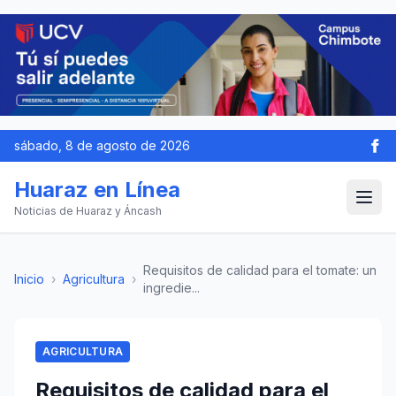
sábado, 8 de agosto de 2026
Huaraz en Línea
Noticias de Huaraz y Áncash
Requisitos de calidad para el tomate: un
Inicio
›
Agricultura
›
ingredie...
AGRICULTURA
Requisitos de calidad para el