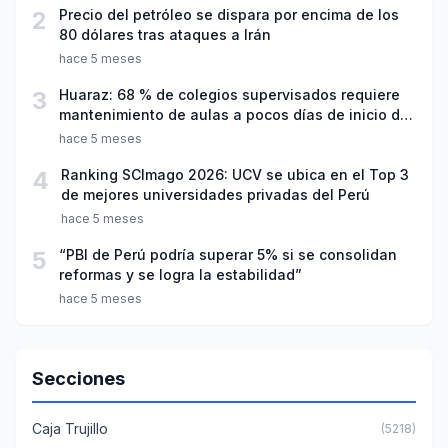
2
Precio del petróleo se dispara por encima de los
80 dólares tras ataques a Irán
hace 5 meses
3
Huaraz: 68 % de colegios supervisados requiere
mantenimiento de aulas a pocos días de inicio del
año escolar 2026
hace 5 meses
4
Ranking SCImago 2026: UCV se ubica en el Top 3
de mejores universidades privadas del Perú
hace 5 meses
5
“PBI de Perú podría superar 5% si se consolidan
reformas y se logra la estabilidad”
hace 5 meses
Secciones
Caja Trujillo
(5218)