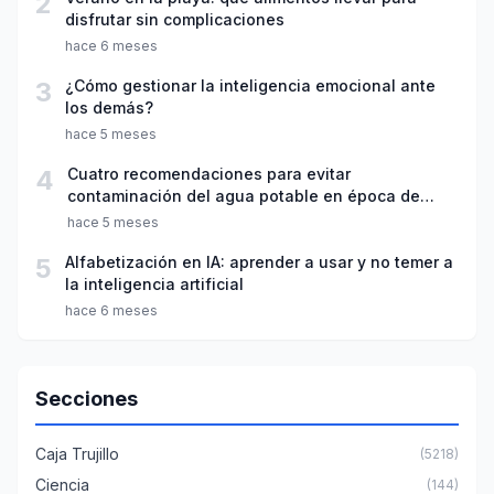
2
disfrutar sin complicaciones
hace 6 meses
3
¿Cómo gestionar la inteligencia emocional ante
los demás?
hace 5 meses
4
Cuatro recomendaciones para evitar
contaminación del agua potable en época de
lluvias
hace 5 meses
5
Alfabetización en IA: aprender a usar y no temer a
la inteligencia artificial
hace 6 meses
Secciones
Caja Trujillo
(5218)
Ciencia
(144)