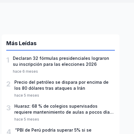
Más Leídas
1
Declaran 32 fórmulas presidenciales lograron
su inscripción para las elecciones 2026
hace 6 meses
2
Precio del petróleo se dispara por encima de
los 80 dólares tras ataques a Irán
hace 5 meses
3
Huaraz: 68 % de colegios supervisados
requiere mantenimiento de aulas a pocos días
de inicio del año escolar 2026
hace 5 meses
4
“PBI de Perú podría superar 5% si se