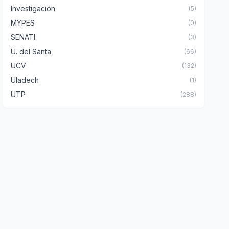
Investigación
(5)
MYPES
(0)
SENATI
(3)
U. del Santa
(66)
UCV
(132)
Uladech
(1)
UTP
(288)