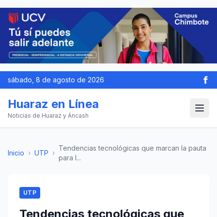
sábado, 8 de agosto de 2026
Huaraz en Línea
Noticias de Huaraz y Áncash
Tendencias tecnológicas que marcan la pauta
Inicio
›
UTP
›
para l...
UTP
Tendencias tecnológicas que