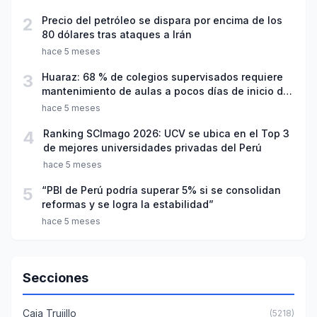
2
Precio del petróleo se dispara por encima de los
80 dólares tras ataques a Irán
hace 5 meses
3
Huaraz: 68 % de colegios supervisados requiere
mantenimiento de aulas a pocos días de inicio del
año escolar 2026
hace 5 meses
4
Ranking SCImago 2026: UCV se ubica en el Top 3
de mejores universidades privadas del Perú
hace 5 meses
5
“PBI de Perú podría superar 5% si se consolidan
reformas y se logra la estabilidad”
hace 5 meses
Secciones
Caja Trujillo
(5218)