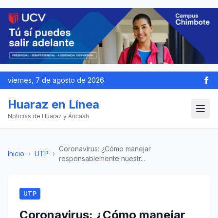
viernes, 7 de agosto de 2026
Huaraz en Línea
Noticias de Huaraz y Áncash
Coronavirus: ¿Cómo manejar
Inicio
›
UTP
›
responsablemente nuestr...
UTP
Coronavirus: ¿Cómo manejar