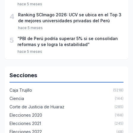
año escolar 2026
hace 5 meses
4
Ranking SCImago 2026: UCV se ubica en el Top 3
de mejores universidades privadas del Perú
hace 5 meses
5
“PBI de Perú podría superar 5% si se consolidan
reformas y se logra la estabilidad”
hace 5 meses
Secciones
Caja Trujillo
(5218)
Ciencia
(144)
Corte de Justicia de Huaraz
(285)
Elecciones 2020
(168)
Elecciones 2021
(245)
Elecciones 2022
(48)