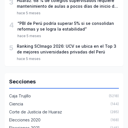
3
Huaraz: 68 % de colegios supervisados requiere
mantenimiento de aulas a pocos días de inicio del
año escolar 2026
hace 5 meses
4
“PBI de Perú podría superar 5% si se consolidan
reformas y se logra la estabilidad”
hace 5 meses
5
Ranking SCImago 2026: UCV se ubica en el Top 3
de mejores universidades privadas del Perú
hace 5 meses
Secciones
Caja Trujillo
(5218)
Ciencia
(144)
Corte de Justicia de Huaraz
(285)
Elecciones 2020
(168)
Elecciones 2021
(245)