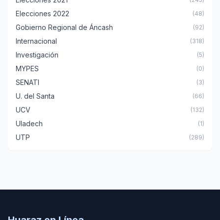
Elecciones 2022
(48)
Gobierno Regional de Áncash
(92)
Internacional
(318)
Investigación
(5)
MYPES
(0)
SENATI
(3)
U. del Santa
(66)
UCV
(132)
Uladech
(1)
UTP
(289)