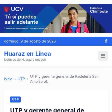
domingo, 9 de agosto de 2026
Huaraz en Línea
Noticias de Huaraz y Áncash
UTP y gerente general de Pastelería San
Inicio
›
UTP
›
Antonio of...
UTP
UTP y gerente general de