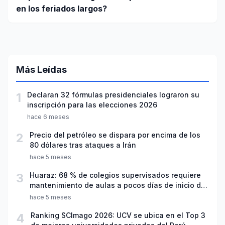
en los feriados largos?
Más Leídas
1
Declaran 32 fórmulas presidenciales lograron su
inscripción para las elecciones 2026
hace 6 meses
2
Precio del petróleo se dispara por encima de los
80 dólares tras ataques a Irán
hace 5 meses
3
Huaraz: 68 % de colegios supervisados requiere
mantenimiento de aulas a pocos días de inicio del
año escolar 2026
hace 5 meses
4
Ranking SCImago 2026: UCV se ubica en el Top 3