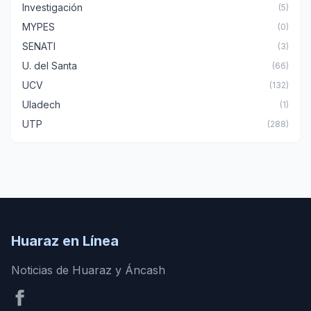
Investigación
(5)
MYPES
(0)
SENATI
(3)
U. del Santa
(66)
UCV
(132)
Uladech
(1)
UTP
(288)
Huaraz en Línea
Noticias de Huaraz y Áncash