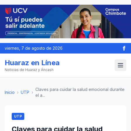
viernes, 7 de agosto de 2026
Huaraz en Línea
Noticias de Huaraz y Áncash
Claves para cuidar la salud emocional durante
Inicio
›
UTP
›
el a...
UTP
Claves para cuidar la salud