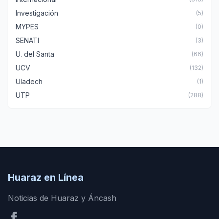
Investigación
(5)
MYPES
(0)
SENATI
(3)
U. del Santa
(66)
UCV
(132)
Uladech
(1)
UTP
(288)
Huaraz en Línea
Noticias de Huaraz y Áncash