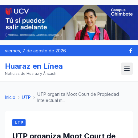
viernes, 7 de agosto de 2026
Huaraz en Línea
Noticias de Huaraz y Áncash
UTP organiza Moot Court de Propiedad
Inicio
›
UTP
›
Intelectual m...
UTP
UTP organiza Moot Court de