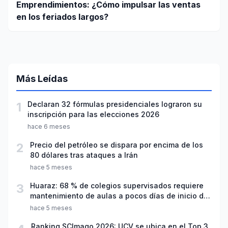
Emprendimientos: ¿Cómo impulsar las ventas
en los feriados largos?
Más Leídas
1
Declaran 32 fórmulas presidenciales lograron su
inscripción para las elecciones 2026
hace 6 meses
2
Precio del petróleo se dispara por encima de los
80 dólares tras ataques a Irán
hace 5 meses
3
Huaraz: 68 % de colegios supervisados requiere
mantenimiento de aulas a pocos días de inicio del
año escolar 2026
hace 5 meses
Ranking SCImago 2026: UCV se ubica en el Top 3