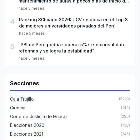
mantenimiento de aulas a pocos días de inicio del
año escolar 2026
hace 5 meses
4
Ranking SCImago 2026: UCV se ubica en el Top 3
de mejores universidades privadas del Perú
hace 5 meses
5
“PBI de Perú podría superar 5% si se consolidan
reformas y se logra la estabilidad”
hace 5 meses
Secciones
Caja Trujillo
(5218)
Ciencia
(144)
Corte de Justicia de Huaraz
(285)
Elecciones 2020
(168)
Elecciones 2021
(245)