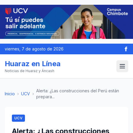
viernes, 7 de agosto de 2026
Huaraz en Línea
Noticias de Huaraz y Áncash
Alerta: ¿Las construcciones del Perú están
Inicio
›
UCV
›
prepara...
UCV
Alerta: ¿Las construcciones