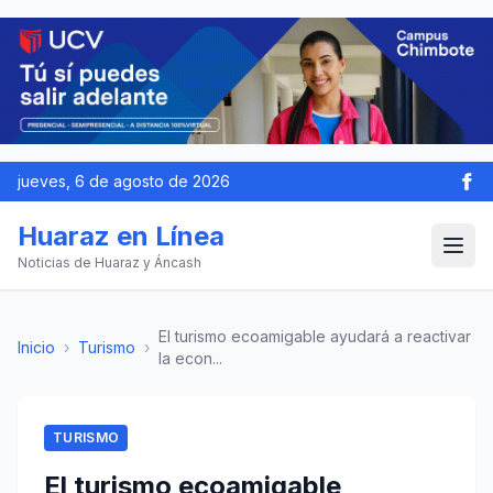
jueves, 6 de agosto de 2026
Huaraz en Línea
Noticias de Huaraz y Áncash
El turismo ecoamigable ayudará a reactivar
Inicio
›
Turismo
›
la econ...
TURISMO
El turismo ecoamigable