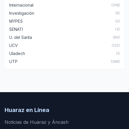
Internacional
(318)
Investigación
(5)
MYPES
(0)
SENATI
(3)
U. del Santa
(66)
UCV
(132)
Uladech
(1)
UTP
(288)
Huaraz en Línea
Noticias de Huaraz y Áncash