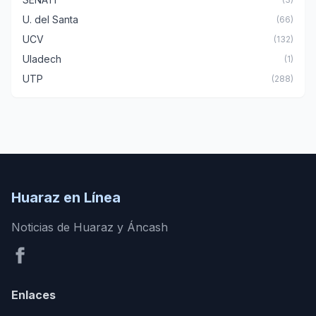
U. del Santa
(66)
UCV
(132)
Uladech
(1)
UTP
(288)
Huaraz en Línea
Noticias de Huaraz y Áncash
Enlaces