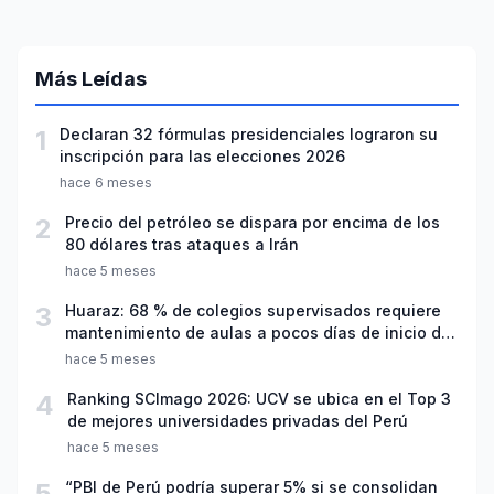
Más Leídas
1
Declaran 32 fórmulas presidenciales lograron su
inscripción para las elecciones 2026
hace 6 meses
2
Precio del petróleo se dispara por encima de los
80 dólares tras ataques a Irán
hace 5 meses
3
Huaraz: 68 % de colegios supervisados requiere
mantenimiento de aulas a pocos días de inicio del
año escolar 2026
hace 5 meses
4
Ranking SCImago 2026: UCV se ubica en el Top 3
de mejores universidades privadas del Perú
hace 5 meses
5
“PBI de Perú podría superar 5% si se consolidan