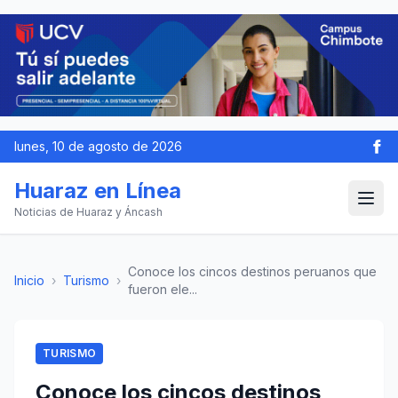
lunes, 10 de agosto de 2026
Huaraz en Línea
Noticias de Huaraz y Áncash
Conoce los cincos destinos peruanos que
Inicio
›
Turismo
›
fueron ele...
TURISMO
Conoce los cincos destinos