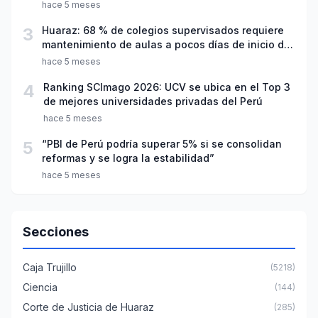
hace 5 meses
3
Huaraz: 68 % de colegios supervisados requiere
mantenimiento de aulas a pocos días de inicio del
año escolar 2026
hace 5 meses
4
Ranking SCImago 2026: UCV se ubica en el Top 3
de mejores universidades privadas del Perú
hace 5 meses
5
“PBI de Perú podría superar 5% si se consolidan
reformas y se logra la estabilidad”
hace 5 meses
Secciones
Caja Trujillo
(5218)
Ciencia
(144)
Corte de Justicia de Huaraz
(285)