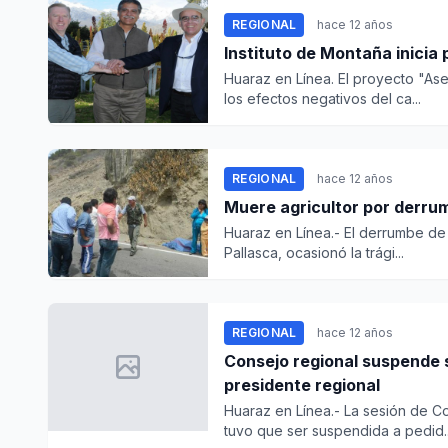
REGIONAL
hace 12 años
Instituto de Montaña inicia
Huaraz en Línea. El proyecto "As
los efectos negativos del ca...
REGIONAL
hace 12 años
Muere agricultor por derru
Huaraz en Línea.- El derrumbe de 
Pallasca, ocasionó la trági...
REGIONAL
hace 12 años
Consejo regional suspende 
presidente regional
Huaraz en Línea.- La sesión de C
tuvo que ser suspendida a pedid..