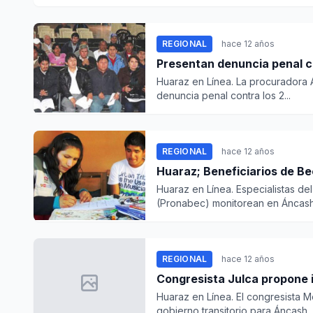
REGIONAL
hace 12 años
Presentan denuncia penal c
Huaraz en Línea. La procuradora A
denuncia penal contra los 2...
REGIONAL
hace 12 años
Huaraz; Beneficiarios de Be
Huaraz en Línea. Especialistas d
(Pronabec) monitorean en Áncash 
REGIONAL
hace 12 años
Congresista Julca propone i
Huaraz en Línea. El congresista 
gobierno transitorio para Áncash..