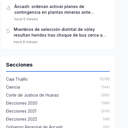
4
Áncash: ordenan activar planes de
contingencia en plantas mineras ante
emergencias
hace 5 meses
5
Miembros de selección distrital de vóley
resultan heridos tras choque de bus cerca a
Casma
hace 6 meses
Secciones
Caja Trujillo
(5218)
Ciencia
(144)
Corte de Justicia de Huaraz
(285)
Elecciones 2020
(168)
Elecciones 2021
(245)
Elecciones 2022
(48)
Gobierno Regional de Áncash
(92)