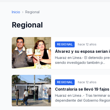
Inicio
›
Regional
Regional
REGIONAL
hace 12 años
Álvarez y su esposa serían
Huaraz en Línea.- El detenido pre
siendo investigado también p...
REGIONAL
hace 12 años
Contraloría se llevó 19 faj
Huaraz en Línea .- Tras terminar s
dependiente del Gobierno Regiona