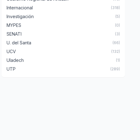
Internacional
(318)
Investigación
(5)
MYPES
(0)
SENATI
(3)
U. del Santa
(66)
UCV
(132)
Uladech
(1)
UTP
(289)