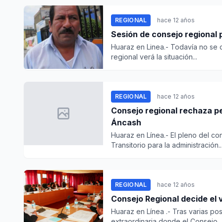
REGIONAL
hace 12 años
Sesión de consejo regional p
Huaraz en Linea.- Todavía no se d
regional verá la situación...
REGIONAL
hace 12 años
Consejo regional rechaza p
Áncash
Huaraz en Línea.- El pleno del c
Transitorio para la administración..
REGIONAL
hace 12 años
Consejo Regional decide el 
Huaraz en Línea .- Tras varias po
extraordinaria donde el Consejo...