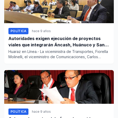
POLÍTICA
hace 9 años
Autoridades exigen ejecución de proyectos
viales que integrarán Áncash, Huánuco y San
Martín
Huaraz en Línea.- La viceministra de Transportes, Fiorella
Molinelli, el viceministro de Comunicaciones, Carlos
Valdez,...
POLÍTICA
hace 9 años