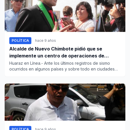
POLÍTICA
hace 9 años
Alcalde de Nuevo Chimbote pidió que se
implemente un centro de operaciones de
emergencia en la región
Huaraz en Línea.- Ante los últimos registros de sismo
ocurridos en algunos países y sobre todo en ciudades
del país, el...
POLÍTICA
hace 9 años