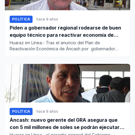
POLÍTICA
hace 9 años
Piden a gobernador regional rodearse de buen
equipo técnico para reactivar economía de
Áncash
Huaraz en Línea.- Tras el anuncio del Plan de
Reactivación Económica de Áncash por gobernador
regional Enrique Var...
POLÍTICA
hace 9 años
Áncash: nuevo gerente del GRA asegura que
con 5 mil millones de soles se podrán ejecutar
proyectos
Huaraz en Línea.- el gerente general del Gobierno