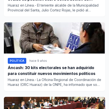
nuevo hospital “La Caleta”
Huaraz en Línea.- El teniente alcalde de la Municipalidad
Provincial del Santa, Julio Cortez Rojas, le pidió al
encargad...
POLÍTICA
hace 9 años
Áncash: 30 kits electorales se han adquirido
para constituir nuevos movimientos políticos
Huaraz en Línea.- La Oficina Regional de Coordinación de
Huaraz (ORC Huaraz) de la ONPE, ha informado que son
30 kits el...