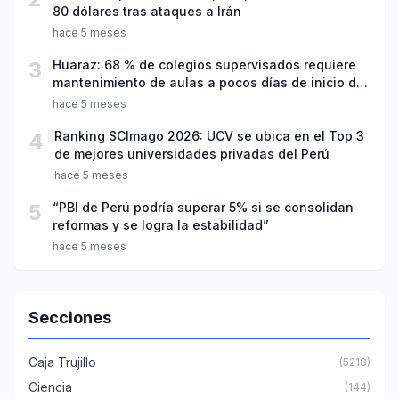
80 dólares tras ataques a Irán
hace 5 meses
3
Huaraz: 68 % de colegios supervisados requiere
mantenimiento de aulas a pocos días de inicio del
año escolar 2026
hace 5 meses
4
Ranking SCImago 2026: UCV se ubica en el Top 3
de mejores universidades privadas del Perú
hace 5 meses
5
“PBI de Perú podría superar 5% si se consolidan
reformas y se logra la estabilidad”
hace 5 meses
Secciones
Caja Trujillo
(5218)
Ciencia
(144)