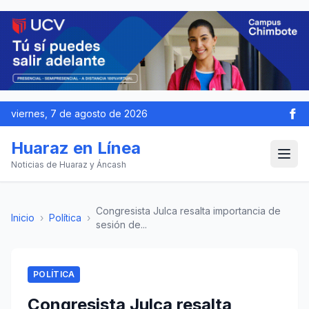
viernes, 7 de agosto de 2026
Huaraz en Línea
Noticias de Huaraz y Áncash
Congresista Julca resalta importancia de
Inicio
›
Política
›
sesión de...
POLÍTICA
Congresista Julca resalta