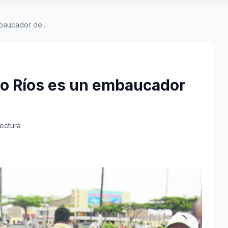
baucador de...
do Ríos es un embaucador
lectura