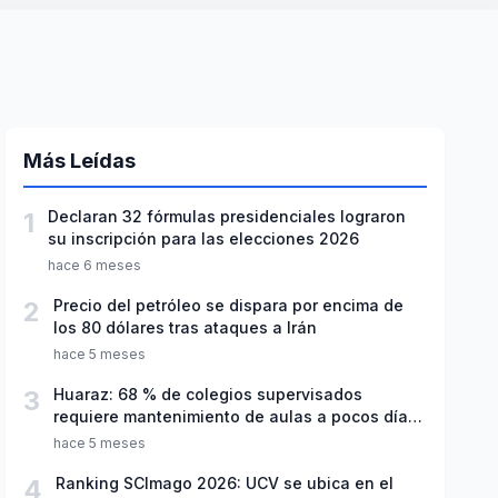
Más Leídas
1
Declaran 32 fórmulas presidenciales lograron
su inscripción para las elecciones 2026
hace 6 meses
2
Precio del petróleo se dispara por encima de
los 80 dólares tras ataques a Irán
hace 5 meses
3
Huaraz: 68 % de colegios supervisados
requiere mantenimiento de aulas a pocos días
de inicio del año escolar 2026
hace 5 meses
4
Ranking SCImago 2026: UCV se ubica en el