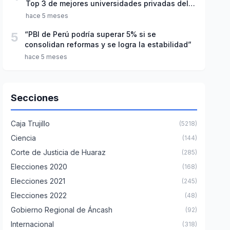
Top 3 de mejores universidades privadas del
Perú
hace 5 meses
5
“PBI de Perú podría superar 5% si se
consolidan reformas y se logra la estabilidad”
hace 5 meses
Secciones
Caja Trujillo
(5218)
Ciencia
(144)
Corte de Justicia de Huaraz
(285)
Elecciones 2020
(168)
Elecciones 2021
(245)
Elecciones 2022
(48)
Gobierno Regional de Áncash
(92)
Internacional
(318)