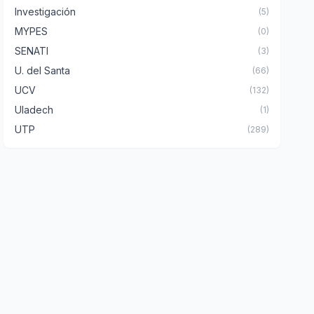
Investigación
(5)
MYPES
(0)
SENATI
(3)
U. del Santa
(66)
UCV
(132)
Uladech
(1)
UTP
(289)