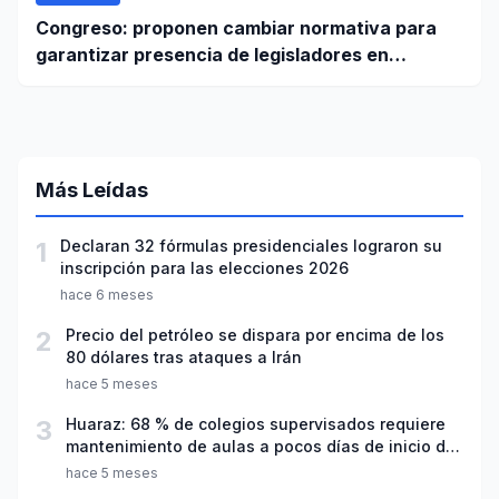
Congreso: proponen cambiar normativa para
garantizar presencia de legisladores en
sesiones parlamentarias
Más Leídas
1
Declaran 32 fórmulas presidenciales lograron su
inscripción para las elecciones 2026
hace 6 meses
2
Precio del petróleo se dispara por encima de los
80 dólares tras ataques a Irán
hace 5 meses
3
Huaraz: 68 % de colegios supervisados requiere
mantenimiento de aulas a pocos días de inicio del
año escolar 2026
hace 5 meses