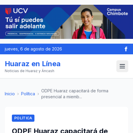
jueves, 6 de agosto de 2026
Huaraz en Línea
Noticias de Huaraz y Áncash
ODPE Huaraz capacitará de forma
Inicio
›
Política
›
presencial a miemb...
POLÍTICA
ODPE Huaraz capacitará de