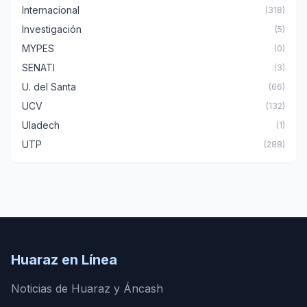
Internacional
(318)
Investigación
(5)
MYPES
(0)
SENATI
(3)
U. del Santa
(66)
UCV
(132)
Uladech
(1)
UTP
(288)
Huaraz en Línea
Noticias de Huaraz y Áncash