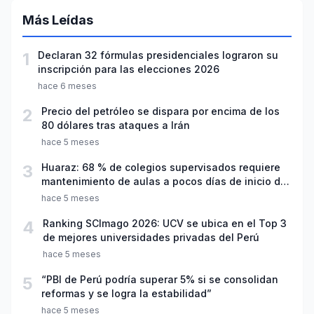
Más Leídas
1
Declaran 32 fórmulas presidenciales lograron su
inscripción para las elecciones 2026
hace 6 meses
2
Precio del petróleo se dispara por encima de los
80 dólares tras ataques a Irán
hace 5 meses
3
Huaraz: 68 % de colegios supervisados requiere
mantenimiento de aulas a pocos días de inicio del
año escolar 2026
hace 5 meses
4
Ranking SCImago 2026: UCV se ubica en el Top 3
de mejores universidades privadas del Perú
hace 5 meses
5
“PBI de Perú podría superar 5% si se consolidan
reformas y se logra la estabilidad”
hace 5 meses