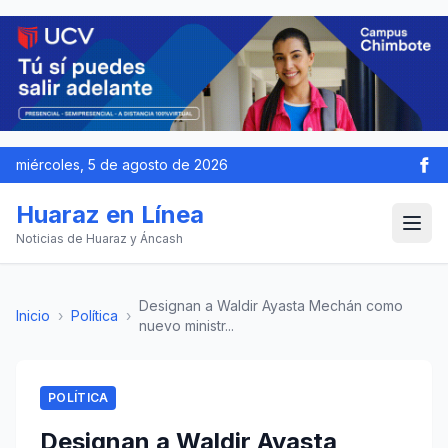
miércoles, 5 de agosto de 2026
Huaraz en Línea
Noticias de Huaraz y Áncash
Designan a Waldir Ayasta Mechán como
Inicio
›
Política
›
nuevo ministr...
POLÍTICA
Designan a Waldir Ayasta