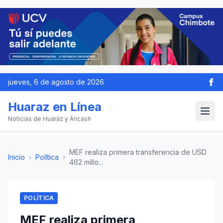
jueves, 6 de agosto de 2026
Huaraz en Línea
Noticias de Huaraz y Áncash
MEF realiza primera transferencia de USD
Inicio
›
Política
›
462 millo...
POLÍTICA
MEF realiza primera