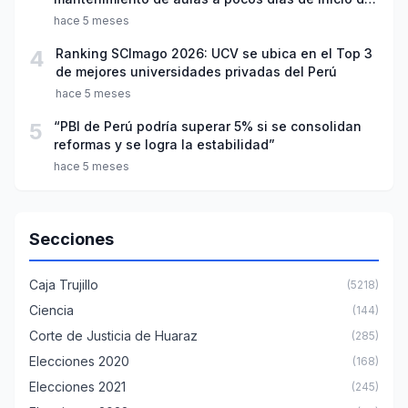
año escolar 2026
hace 5 meses
4
Ranking SCImago 2026: UCV se ubica en el Top 3
de mejores universidades privadas del Perú
hace 5 meses
5
“PBI de Perú podría superar 5% si se consolidan
reformas y se logra la estabilidad”
hace 5 meses
Secciones
Caja Trujillo
(5218)
Ciencia
(144)
Corte de Justicia de Huaraz
(285)
Elecciones 2020
(168)
Elecciones 2021
(245)