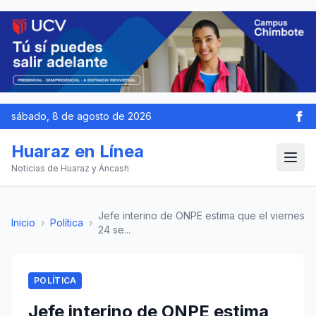
sábado, 8 de agosto de 2026
Huaraz en Línea
Noticias de Huaraz y Áncash
Jefe interino de ONPE estima que el viernes
Inicio
›
Política
›
24 se...
POLÍTICA
Jefe interino de ONPE estima