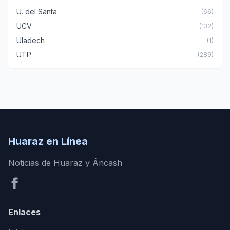
U. del Santa
(66)
UCV
(132)
Uladech
(1)
UTP
(289)
Huaraz en Línea
Noticias de Huaraz y Áncash
Enlaces