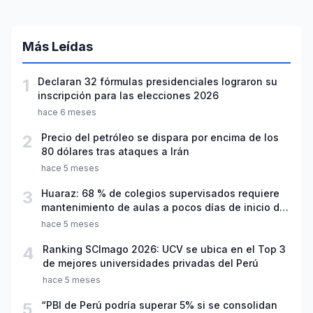
Más Leídas
1
Declaran 32 fórmulas presidenciales lograron su
inscripción para las elecciones 2026
hace 6 meses
2
Precio del petróleo se dispara por encima de los
80 dólares tras ataques a Irán
hace 5 meses
3
Huaraz: 68 % de colegios supervisados requiere
mantenimiento de aulas a pocos días de inicio del
año escolar 2026
hace 5 meses
4
Ranking SCImago 2026: UCV se ubica en el Top 3
de mejores universidades privadas del Perú
hace 5 meses
5
“PBI de Perú podría superar 5% si se consolidan