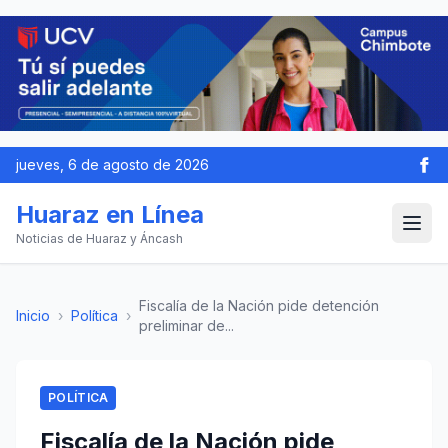
jueves, 6 de agosto de 2026
Huaraz en Línea
Noticias de Huaraz y Áncash
Fiscalía de la Nación pide detención
Inicio
›
Política
›
preliminar de...
POLÍTICA
Fiscalía de la Nación pide