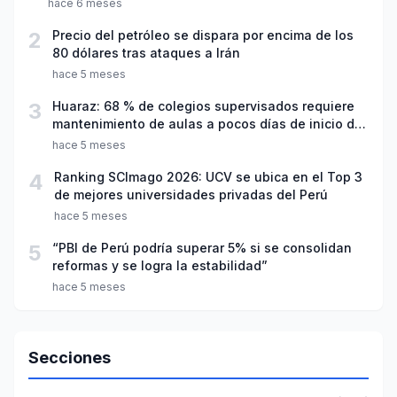
hace 6 meses
2
Precio del petróleo se dispara por encima de los
80 dólares tras ataques a Irán
hace 5 meses
3
Huaraz: 68 % de colegios supervisados requiere
mantenimiento de aulas a pocos días de inicio del
año escolar 2026
hace 5 meses
4
Ranking SCImago 2026: UCV se ubica en el Top 3
de mejores universidades privadas del Perú
hace 5 meses
5
“PBI de Perú podría superar 5% si se consolidan
reformas y se logra la estabilidad”
hace 5 meses
Secciones