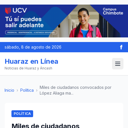
sábado, 8 de agosto de 2026
Huaraz en Línea
Noticias de Huaraz y Áncash
Miles de ciudadanos convocados por
Inicio
›
Política
›
López Aliaga ma...
POLÍTICA
Miles de ciudadanos