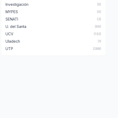
Investigación
(5)
MYPES
(0)
SENATI
(3)
U. del Santa
(66)
UCV
(132)
Uladech
(1)
UTP
(288)