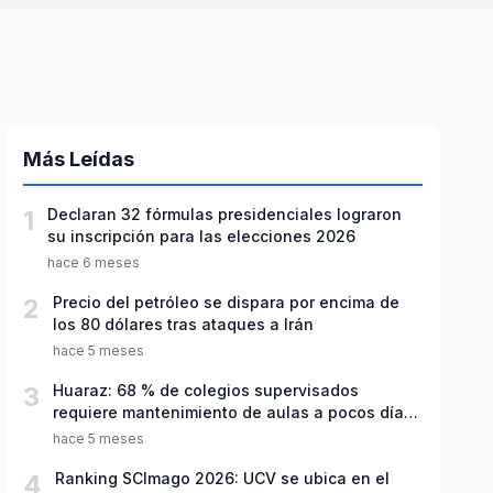
Más Leídas
1
Declaran 32 fórmulas presidenciales lograron
su inscripción para las elecciones 2026
hace 6 meses
2
Precio del petróleo se dispara por encima de
los 80 dólares tras ataques a Irán
hace 5 meses
3
Huaraz: 68 % de colegios supervisados
requiere mantenimiento de aulas a pocos días
de inicio del año escolar 2026
hace 5 meses
4
Ranking SCImago 2026: UCV se ubica en el