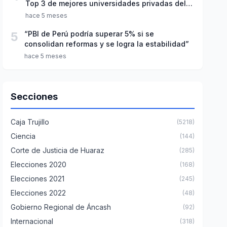
Top 3 de mejores universidades privadas del
Perú
hace 5 meses
5
“PBI de Perú podría superar 5% si se
consolidan reformas y se logra la estabilidad”
hace 5 meses
Secciones
Caja Trujillo
(5218)
Ciencia
(144)
Corte de Justicia de Huaraz
(285)
Elecciones 2020
(168)
Elecciones 2021
(245)
Elecciones 2022
(48)
Gobierno Regional de Áncash
(92)
Internacional
(318)