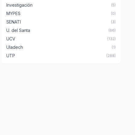
Investigación
(5)
MYPES
(0)
SENATI
(3)
U. del Santa
(66)
UCV
(132)
Uladech
(1)
UTP
(288)