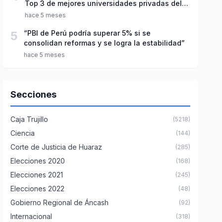
Top 3 de mejores universidades privadas del
Perú
hace 5 meses
5
“PBI de Perú podría superar 5% si se
consolidan reformas y se logra la estabilidad”
hace 5 meses
Secciones
Caja Trujillo
(5218)
Ciencia
(144)
Corte de Justicia de Huaraz
(285)
Elecciones 2020
(168)
Elecciones 2021
(245)
Elecciones 2022
(48)
Gobierno Regional de Áncash
(92)
Internacional
(318)