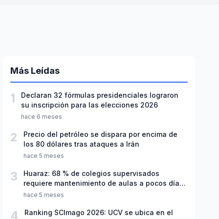
Más Leídas
1
Declaran 32 fórmulas presidenciales lograron
su inscripción para las elecciones 2026
hace 6 meses
2
Precio del petróleo se dispara por encima de
los 80 dólares tras ataques a Irán
hace 5 meses
3
Huaraz: 68 % de colegios supervisados
requiere mantenimiento de aulas a pocos días
de inicio del año escolar 2026
hace 5 meses
4
Ranking SCImago 2026: UCV se ubica en el