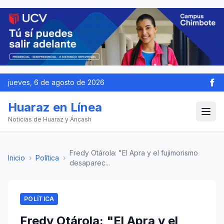
jueves, 6 de agosto de 2026
Huaraz en Línea
Noticias de Huaraz y Áncash
Fredy Otárola: "El Apra y el fujimorismo
Inicio
›
Política
›
desaparec...
POLÍTICA
Fredy Otárola: "El Apra y el