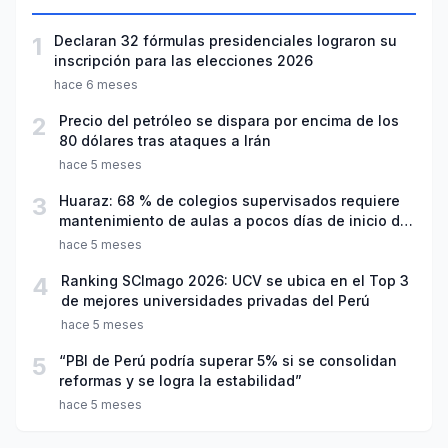
1
Declaran 32 fórmulas presidenciales lograron su
inscripción para las elecciones 2026
hace 6 meses
2
Precio del petróleo se dispara por encima de los
80 dólares tras ataques a Irán
hace 5 meses
3
Huaraz: 68 % de colegios supervisados requiere
mantenimiento de aulas a pocos días de inicio del
año escolar 2026
hace 5 meses
4
Ranking SCImago 2026: UCV se ubica en el Top 3
de mejores universidades privadas del Perú
hace 5 meses
5
“PBI de Perú podría superar 5% si se consolidan
reformas y se logra la estabilidad”
hace 5 meses