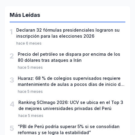
Más Leídas
1
Declaran 32 fórmulas presidenciales lograron su
inscripción para las elecciones 2026
hace 6 meses
2
Precio del petróleo se dispara por encima de los
80 dólares tras ataques a Irán
hace 5 meses
3
Huaraz: 68 % de colegios supervisados requiere
mantenimiento de aulas a pocos días de inicio del
año escolar 2026
hace 5 meses
4
Ranking SCImago 2026: UCV se ubica en el Top 3
de mejores universidades privadas del Perú
hace 5 meses
5
“PBI de Perú podría superar 5% si se consolidan
reformas y se logra la estabilidad”