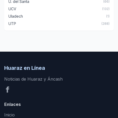
U. del Santa
(66)
UCV
(132)
Uladech
(1)
UTP
(288)
Huaraz en Línea
Noticias de Huaraz y Áncash
Enlaces
Inicio