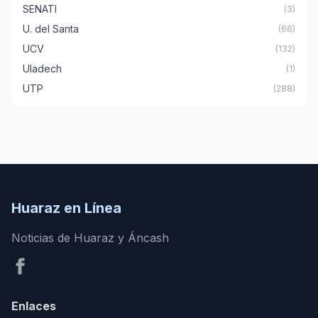
SENATI
(3)
U. del Santa
(66)
UCV
(132)
Uladech
(1)
UTP
(288)
Huaraz en Línea
Noticias de Huaraz y Áncash
Enlaces