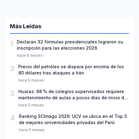
Más Leídas
1
Declaran 32 fórmulas presidenciales lograron su
inscripción para las elecciones 2026
hace 6 meses
2
Precio del petróleo se dispara por encima de los
80 dólares tras ataques a Irán
hace 5 meses
3
Huaraz: 68 % de colegios supervisados requiere
mantenimiento de aulas a pocos días de inicio del
año escolar 2026
hace 5 meses
4
Ranking SCImago 2026: UCV se ubica en el Top 3
de mejores universidades privadas del Perú
hace 5 meses