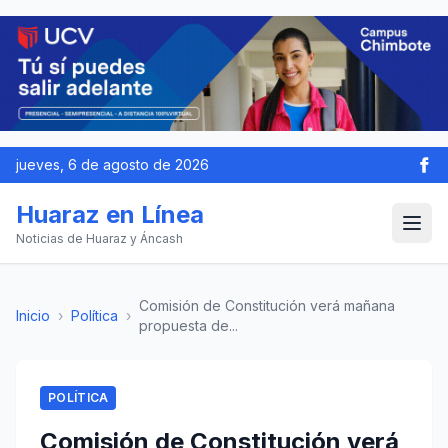
jueves, 6 de agosto de 2026
Huaraz en Línea
Noticias de Huaraz y Áncash
Comisión de Constitución verá mañana
Inicio
›
Política
›
propuesta de...
POLÍTICA
Comisión de Constitución verá