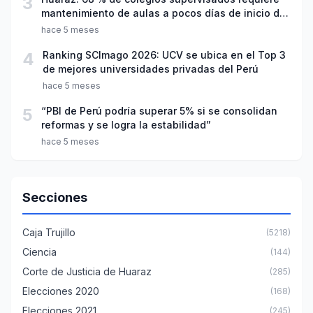
3
mantenimiento de aulas a pocos días de inicio del
año escolar 2026
hace 5 meses
4
Ranking SCImago 2026: UCV se ubica en el Top 3
de mejores universidades privadas del Perú
hace 5 meses
5
“PBI de Perú podría superar 5% si se consolidan
reformas y se logra la estabilidad”
hace 5 meses
Secciones
Caja Trujillo
(5218)
Ciencia
(144)
Corte de Justicia de Huaraz
(285)
Elecciones 2020
(168)
Elecciones 2021
(245)