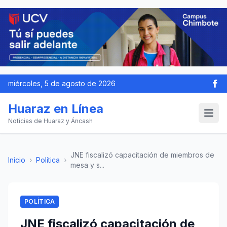
miércoles, 5 de agosto de 2026
Huaraz en Línea
Noticias de Huaraz y Áncash
JNE fiscalizó capacitación de miembros de
Inicio
›
Política
›
mesa y s...
POLÍTICA
JNE fiscalizó capacitación de