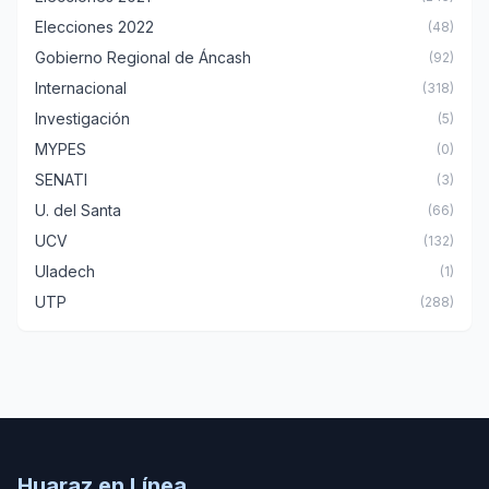
Elecciones 2022
(48)
Gobierno Regional de Áncash
(92)
Internacional
(318)
Investigación
(5)
MYPES
(0)
SENATI
(3)
U. del Santa
(66)
UCV
(132)
Uladech
(1)
UTP
(288)
Huaraz en Línea