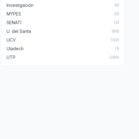
Investigación
(5)
MYPES
(0)
SENATI
(3)
U. del Santa
(66)
UCV
(132)
Uladech
(1)
UTP
(289)