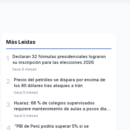
Más Leídas
1
Declaran 32 fórmulas presidenciales lograron
su inscripción para las elecciones 2026
hace 6 meses
2
Precio del petróleo se dispara por encima de
los 80 dólares tras ataques a Irán
hace 5 meses
3
Huaraz: 68 % de colegios supervisados
requiere mantenimiento de aulas a pocos días
de inicio del año escolar 2026
hace 5 meses
4
“PBI de Perú podría superar 5% si se