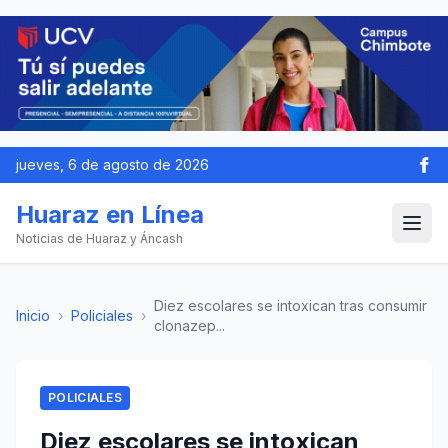
jueves, 6 de agosto de 2026
Huaraz en Línea
Noticias de Huaraz y Áncash
Diez escolares se intoxican tras consumir
Inicio
›
Policiales
›
clonazep...
POLICIALES
Diez escolares se intoxican