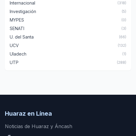
Internacional
(318)
Investigación
(5)
MYPES
(0)
SENATI
(3)
U. del Santa
(66)
UCV
(132)
Uladech
(1)
UTP
(288)
Huaraz en Línea
Noticias de Huaraz y Áncash