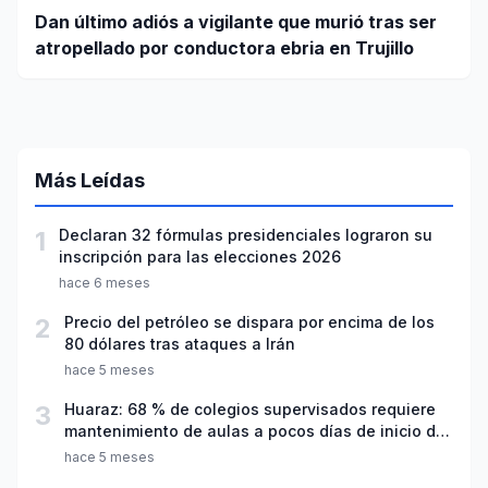
Dan último adiós a vigilante que murió tras ser
atropellado por conductora ebria en Trujillo
Más Leídas
1
Declaran 32 fórmulas presidenciales lograron su
inscripción para las elecciones 2026
hace 6 meses
2
Precio del petróleo se dispara por encima de los
80 dólares tras ataques a Irán
hace 5 meses
3
Huaraz: 68 % de colegios supervisados requiere
mantenimiento de aulas a pocos días de inicio del
año escolar 2026
hace 5 meses