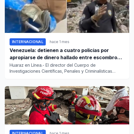
INTERNACIONAL
hace 1 mes
Venezuela: detienen a cuatro policías por
apropiarse de dinero hallado entre escombros
de viviendas colapsadas en La Guaira
Huaraz en Línea.- El director del Cuerpo de
Investigaciones Científicas, Penales y Criminalísticas
(CICPC) dio cuenta qu...
INTERNACIONAL
hace 1 mes