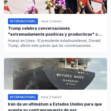
INTERNACIONAL
hace 2 meses
Trump celebra conversaciones
"extremadamente positivas y productivas" con
Xi Jinping
Huaraz en Línea.- El presidente estadounidense, Donald
Trump, afirmó este jueves que las conversaciones
sostenidas con s...
INTERNACIONAL
hace 2 meses
Irán da un ultimátum a Estados Unidos para que
acepte su contrapropuesta de paz