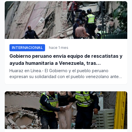
INTERNACIONAL
hace 1 mes
Gobierno peruano envía equipo de rescatistas y
ayuda humanitaria a Venezuela, tras
devastador terremoto
Huaraz en Línea.- El Gobierno y el pueblo peruano
expresan su solidaridad con el pueblo venezolano ante
el profundo dolo...