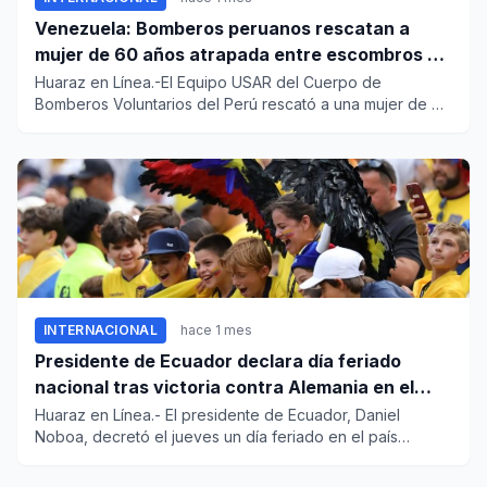
Venezuela: Bomberos peruanos rescatan a
mujer de 60 años atrapada entre escombros de
edificio en La Guaira
Huaraz en Línea.-El Equipo USAR del Cuerpo de
Bomberos Voluntarios del Perú rescató a una mujer de 60
años, de entre los...
INTERNACIONAL
hace 1 mes
Presidente de Ecuador declara día feriado
nacional tras victoria contra Alemania en el
Mundial
Huaraz en Línea.- El presidente de Ecuador, Daniel
Noboa, decretó el jueves un día feriado en el país
sudamericano, tras...