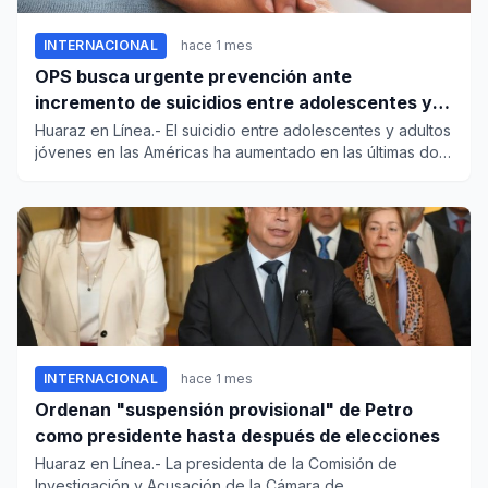
INTERNACIONAL
hace 1 mes
OPS busca urgente prevención ante
incremento de suicidios entre adolescentes y
adultos en las Américas
Huaraz en Línea.- El suicidio entre adolescentes y adultos
jóvenes en las Américas ha aumentado en las últimas dos
décad...
INTERNACIONAL
hace 1 mes
Ordenan "suspensión provisional" de Petro
como presidente hasta después de elecciones
Huaraz en Línea.- La presidenta de la Comisión de
Investigación y Acusación de la Cámara de