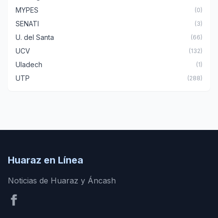
MYPES
(0)
SENATI
(3)
U. del Santa
(66)
UCV
(132)
Uladech
(1)
UTP
(288)
Huaraz en Línea
Noticias de Huaraz y Áncash