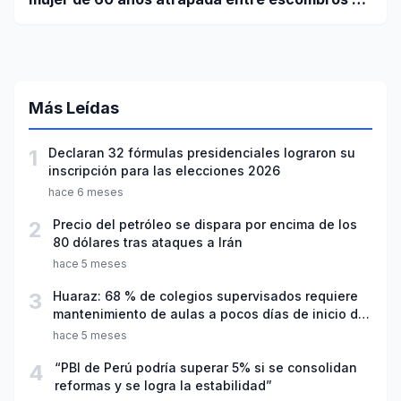
edificio en La Guaira
Más Leídas
1
Declaran 32 fórmulas presidenciales lograron su
inscripción para las elecciones 2026
hace 6 meses
2
Precio del petróleo se dispara por encima de los
80 dólares tras ataques a Irán
hace 5 meses
3
Huaraz: 68 % de colegios supervisados requiere
mantenimiento de aulas a pocos días de inicio del
año escolar 2026
hace 5 meses
4
“PBI de Perú podría superar 5% si se consolidan
reformas y se logra la estabilidad”