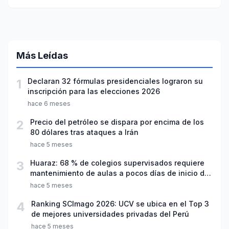
edificio en La Guaira
Más Leídas
1
Declaran 32 fórmulas presidenciales lograron su
inscripción para las elecciones 2026
hace 6 meses
2
Precio del petróleo se dispara por encima de los
80 dólares tras ataques a Irán
hace 5 meses
3
Huaraz: 68 % de colegios supervisados requiere
mantenimiento de aulas a pocos días de inicio del
año escolar 2026
hace 5 meses
4
Ranking SCImago 2026: UCV se ubica en el Top 3
de mejores universidades privadas del Perú
hace 5 meses