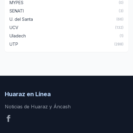
MYPES
(0)
SENATI
(3)
U. del Santa
(66)
UCV
(132)
Uladech
(1)
UTP
(288)
Huaraz en Línea
Noticias de Huaraz y Áncash