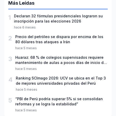
Más Leídas
1
Declaran 32 fórmulas presidenciales lograron su
inscripción para las elecciones 2026
hace 6 meses
2
Precio del petróleo se dispara por encima de los
80 dólares tras ataques a Irán
hace 5 meses
3
Huaraz: 68 % de colegios supervisados requiere
mantenimiento de aulas a pocos días de inicio del
año escolar 2026
hace 5 meses
4
Ranking SCImago 2026: UCV se ubica en el Top 3
de mejores universidades privadas del Perú
hace 5 meses
5
“PBI de Perú podría superar 5% si se consolidan
reformas y se logra la estabilidad”
hace 5 meses