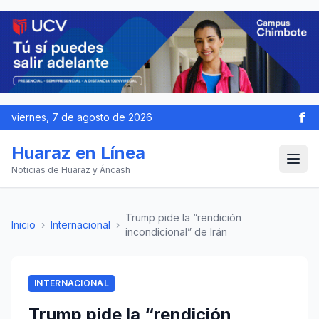
viernes, 7 de agosto de 2026
Huaraz en Línea
Noticias de Huaraz y Áncash
Trump pide la “rendición
Inicio
›
Internacional
›
incondicional” de Irán
INTERNACIONAL
Trump pide la “rendición