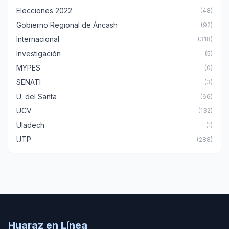
Elecciones 2022
(48)
Gobierno Regional de Áncash
(92)
Internacional
(318)
Investigación
(5)
MYPES
(0)
SENATI
(3)
U. del Santa
(66)
UCV
(132)
Uladech
(1)
UTP
(288)
Huaraz en Línea