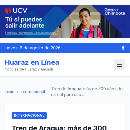
jueves, 6 de agosto de 2026
Huaraz en Línea
Noticias de Huaraz y Áncash
Tren de Aragua: más de 300 años de
Inicio
›
Internacional
›
cárcel para cúp...
INTERNACIONAL
Tren de Aragua: más de 300