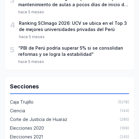
3
mantenimiento de aulas a pocos días de inicio del
año escolar 2026
hace 5 meses
4
Ranking SCImago 2026: UCV se ubica en el Top 3
de mejores universidades privadas del Perú
hace 5 meses
5
“PBI de Perú podría superar 5% si se consolidan
reformas y se logra la estabilidad”
hace 5 meses
Secciones
Caja Trujillo
(5218)
Ciencia
(144)
Corte de Justicia de Huaraz
(285)
Elecciones 2020
(168)
Elecciones 2021
(245)