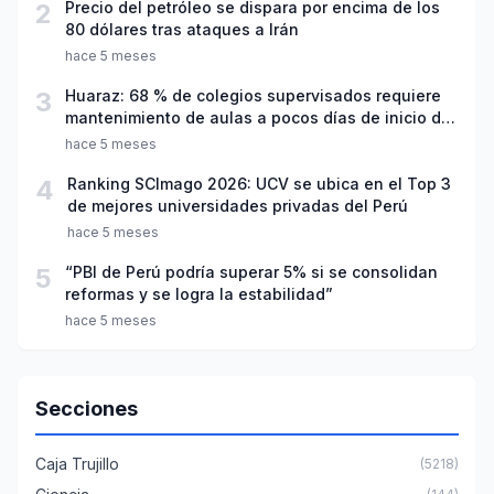
2
Precio del petróleo se dispara por encima de los
80 dólares tras ataques a Irán
hace 5 meses
3
Huaraz: 68 % de colegios supervisados requiere
mantenimiento de aulas a pocos días de inicio del
año escolar 2026
hace 5 meses
4
Ranking SCImago 2026: UCV se ubica en el Top 3
de mejores universidades privadas del Perú
hace 5 meses
5
“PBI de Perú podría superar 5% si se consolidan
reformas y se logra la estabilidad”
hace 5 meses
Secciones
Caja Trujillo
(5218)