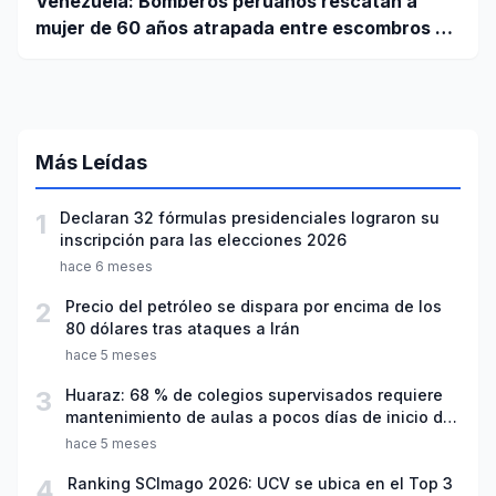
Venezuela: Bomberos peruanos rescatan a
mujer de 60 años atrapada entre escombros de
edificio en La Guaira
Más Leídas
1
Declaran 32 fórmulas presidenciales lograron su
inscripción para las elecciones 2026
hace 6 meses
2
Precio del petróleo se dispara por encima de los
80 dólares tras ataques a Irán
hace 5 meses
3
Huaraz: 68 % de colegios supervisados requiere
mantenimiento de aulas a pocos días de inicio del
año escolar 2026
hace 5 meses
4
Ranking SCImago 2026: UCV se ubica en el Top 3