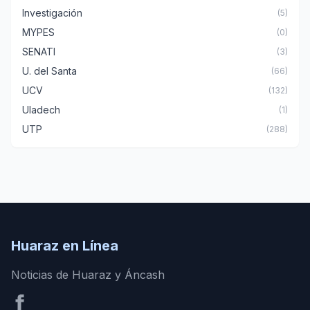
Investigación
(5)
MYPES
(0)
SENATI
(3)
U. del Santa
(66)
UCV
(132)
Uladech
(1)
UTP
(288)
Huaraz en Línea
Noticias de Huaraz y Áncash