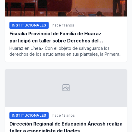
INSTITUCIONALES
hace 11 años
Fiscalía Provincial de Familia de Huaraz
participó en taller sobre Derechos del
Educando
Huaraz en Línea.- Con el objeto de salvaguarda los
derechos de los estudiantes en sus planteles, la Primera
fiscalía Pro...
INSTITUCIONALES
hace 12 años
Dirección Regional de Educación Áncash realiza
taller a especialista de Ugeles