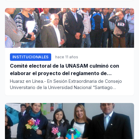
INSTITUCIONALES
hace 11 años
Comité electoral de la UNASAM culminó con
elaborar el proyecto del reglamento de
elecciones
Huaraz en Línea.- En Sesión Extraordinaria de Consejo
Universitario de la Universidad Nacional “Santiago
Antúnez de Mayo...