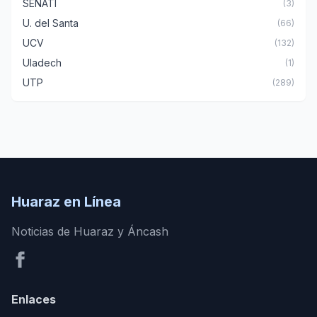
SENATI
(3)
U. del Santa
(66)
UCV
(132)
Uladech
(1)
UTP
(289)
Huaraz en Línea
Noticias de Huaraz y Áncash
Enlaces