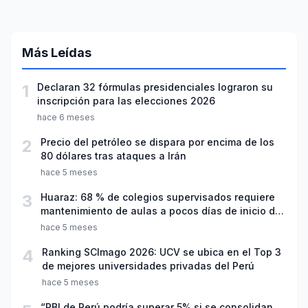
Más Leídas
1
Declaran 32 fórmulas presidenciales lograron su
inscripción para las elecciones 2026
hace 6 meses
2
Precio del petróleo se dispara por encima de los
80 dólares tras ataques a Irán
hace 5 meses
3
Huaraz: 68 % de colegios supervisados requiere
mantenimiento de aulas a pocos días de inicio del
año escolar 2026
hace 5 meses
4
Ranking SCImago 2026: UCV se ubica en el Top 3
de mejores universidades privadas del Perú
hace 5 meses
“PBI de Perú podría superar 5% si se consolidan