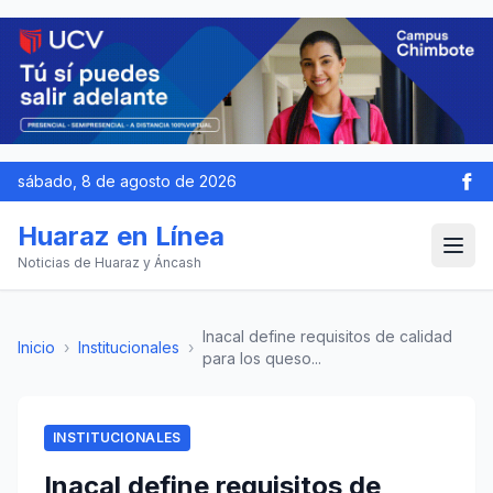
sábado, 8 de agosto de 2026
Huaraz en Línea
Noticias de Huaraz y Áncash
Inacal define requisitos de calidad
Inicio
›
Institucionales
›
para los queso...
INSTITUCIONALES
Inacal define requisitos de