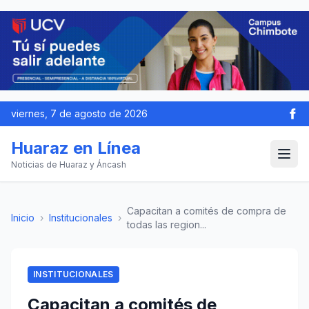
viernes, 7 de agosto de 2026
Huaraz en Línea
Noticias de Huaraz y Áncash
Capacitan a comités de compra de
Inicio
›
Institucionales
›
todas las region...
INSTITUCIONALES
Capacitan a comités de