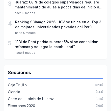
3
Huaraz: 68 % de colegios supervisados requiere
mantenimiento de aulas a pocos días de inicio del
año escolar 2026
hace 5 meses
4
Ranking SCImago 2026: UCV se ubica en el Top 3
de mejores universidades privadas del Perú
hace 5 meses
5
“PBI de Perú podría superar 5% si se consolidan
reformas y se logra la estabilidad”
hace 5 meses
Secciones
Caja Trujillo
(5218)
Ciencia
(144)
Corte de Justicia de Huaraz
(285)
Elecciones 2020
(168)