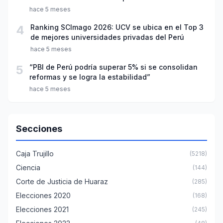
año escolar 2026
hace 5 meses
4
Ranking SCImago 2026: UCV se ubica en el Top 3
de mejores universidades privadas del Perú
hace 5 meses
5
“PBI de Perú podría superar 5% si se consolidan
reformas y se logra la estabilidad”
hace 5 meses
Secciones
Caja Trujillo
(5218)
Ciencia
(144)
Corte de Justicia de Huaraz
(285)
Elecciones 2020
(168)
Elecciones 2021
(245)