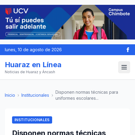
lunes, 10 de agosto de 2026
Huaraz en Línea
Noticias de Huaraz y Áncash
Disponen normas técnicas para
Inicio
›
Institucionales
›
uniformes escolares...
INSTITUCIONALES
Disponen normas técnicas