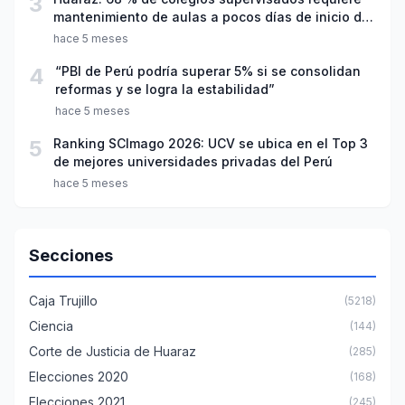
3
mantenimiento de aulas a pocos días de inicio del
año escolar 2026
hace 5 meses
4
“PBI de Perú podría superar 5% si se consolidan
reformas y se logra la estabilidad”
hace 5 meses
5
Ranking SCImago 2026: UCV se ubica en el Top 3
de mejores universidades privadas del Perú
hace 5 meses
Secciones
Caja Trujillo
(5218)
Ciencia
(144)
Corte de Justicia de Huaraz
(285)
Elecciones 2020
(168)
Elecciones 2021
(245)