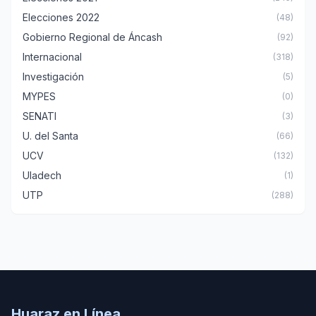
Elecciones 2022
(48)
Gobierno Regional de Áncash
(92)
Internacional
(318)
Investigación
(5)
MYPES
(0)
SENATI
(3)
U. del Santa
(66)
UCV
(132)
Uladech
(1)
UTP
(288)
Huaraz en Línea