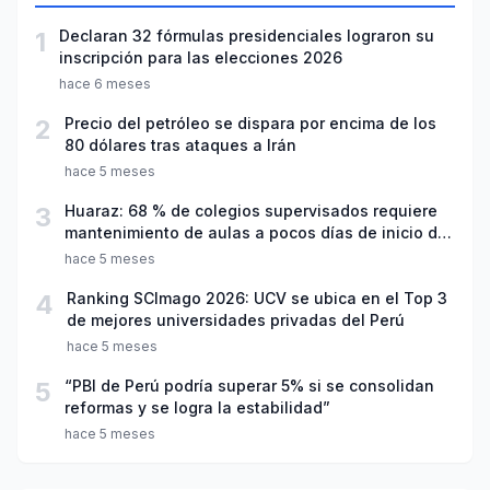
1
Declaran 32 fórmulas presidenciales lograron su
inscripción para las elecciones 2026
hace 6 meses
2
Precio del petróleo se dispara por encima de los
80 dólares tras ataques a Irán
hace 5 meses
3
Huaraz: 68 % de colegios supervisados requiere
mantenimiento de aulas a pocos días de inicio del
año escolar 2026
hace 5 meses
4
Ranking SCImago 2026: UCV se ubica en el Top 3
de mejores universidades privadas del Perú
hace 5 meses
5
“PBI de Perú podría superar 5% si se consolidan
reformas y se logra la estabilidad”
hace 5 meses